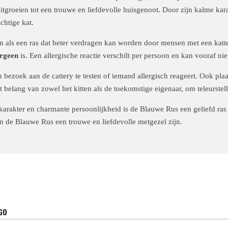
uitgroeien tot een trouwe en liefdevolle huisgenoot. Door zijn kalme kar
chtige kat.
ls een ras dat beter verdragen kan worden door mensen met een kattena
ergeen
is. Een allergische reactie verschilt per persoon en kan vooraf ni
bezoek aan de cattery te testen of iemand allergisch reageert. Ook plaa
et belang van zowel het kitten als de toekomstige eigenaar, om teleurste
ge karakter en charmante persoonlijkheid is de Blauwe Rus een geliefd ra
an de Blauwe Rus een trouwe en liefdevolle metgezel zijn.
GO