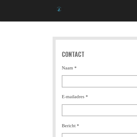
Ga
direct
naar
de
hoofdinhoud
CONTACT
Naam *
E-mailadres *
Bericht *